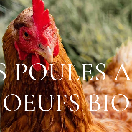
S POULES 
OEUFS BIO