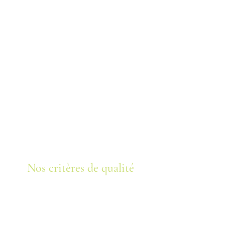
Nos critères de qualité
Alimentation
sans antibiotique et sans
OGM
Espace des poulaillers favorisant
le bien